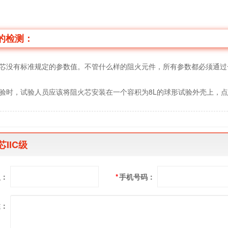
的检测：
没有标准规定的参数值。不管什么样的阻火元件，所有参数都必须通过
时，试验人员应该将阻火芯安装在一个容积为8L的球形试验外壳上，点
IIC级
人：
*
手机号码：
述：