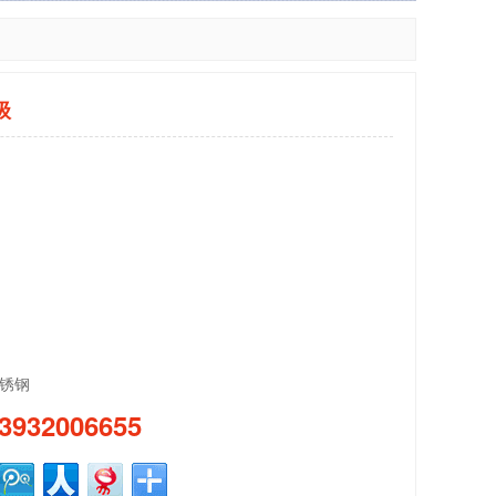
级
锈钢
3932006655